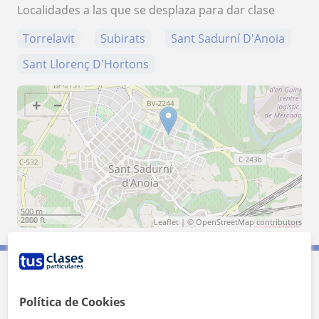
Localidades a las que se desplaza para dar clase
Torrelavit
Subirats
Sant Sadurní D'Anoia
Sant Llorenç D'Hortons
+
−
500 m
2000 ft
Leaflet
| ©
OpenStreetMap
contributors
Contacta con Paula
Política de Cookies