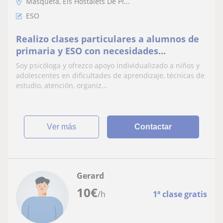
Masquefa, Els Hostalets De Pi...
ESO
Realizo clases particulares a alumnos de
primaria y ESO con necesidades
especiales o dificultades para el
Soy psicóloga y ofrezco apoyo individualizado a niños y
aprendizaje y organización
adolescentes en dificultades de aprendizaje, técnicas de
estudio, atención, organiz...
ver más
Contactar
Gerard
10
€
/h
1ª clase gratis