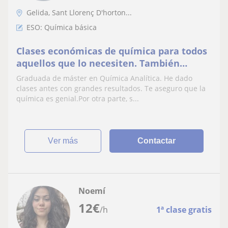
Gelida, Sant Llorenç D'horton...
ESO: Química básica
Clases económicas de química para todos
aquellos que lo necesiten. También
imparto clases de estudios primarios y
Graduada de máster en Química Analítica. He dado
secundarios
clases antes con grandes resultados. Te aseguro que la
química es genial.Por otra parte, s...
ver más
Contactar
Noemí
12
€
/h
1ª clase gratis