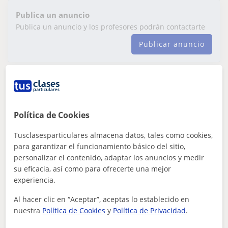
Publica un anuncio
Publica un anuncio y los profesores podrán contactarte
Publicar anuncio
Maria
12
€
/h
1ª clase gratis
Política de Cookies
Tusclasesparticulares almacena datos, tales como cookies,
Gelida, Sant Llorenç D'horton...
para garantizar el funcionamiento básico del sitio,
personalizar el contenido, adaptar los anuncios y medir
ESO
su eficacia, así como para ofrecerte una mejor
experiencia.
Doy clases particulares de ciencias a nivel
de ESO y bachillerato
Al hacer clic en “Aceptar”, aceptas lo establecido en
nuestra
Política de Cookies
y
Política de Privacidad
.
Graduada en Ciències Ambientales. Doy clases de todas
las asignaturas de lengua y ciencias de ESO, y ciencias a