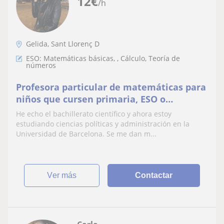
12
€
/h
Gelida, Sant Llorenç D
ESO: Matemáticas básicas, , Cálculo, Teoría de
números
Profesora particular de matemáticas para
niños que cursen primaria, ESO o
bachillerato
He echo el bachillerato científico y ahora estoy
estudiando ciencias políticas y administración en la
Universidad de Barcelona. Se me dan m...
ver más
Contactar