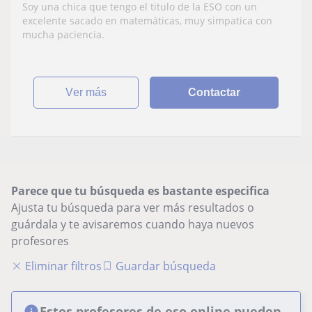
de todas las edades hasta 4 de la ESO
Soy una chica que tengo el titulo de la ESO con un
excelente sacado en matemáticas, muy simpatica con
mucha paciencia.
ver más
Contactar
Parece que tu búsqueda es bastante especifica
Ajusta tu búsqueda para ver más resultados o
guárdala y te avisaremos cuando haya nuevos
profesores
Eliminar filtros
Guardar búsqueda
Estos profesores de eso online pueden