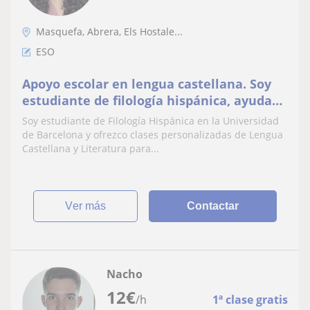
Masquefa, Abrera, Els Hostale...
ESO
Apoyo escolar en lengua castellana. Soy
estudiante de filología hispánica, ayuda
con ejercicios y métodos de estudio
Soy estudiante de Filología Hispánica en la Universidad
de Barcelona y ofrezco clases personalizadas de Lengua
Castellana y Literatura para...
ver más
Contactar
Nacho
12
€
/h
1ª clase gratis