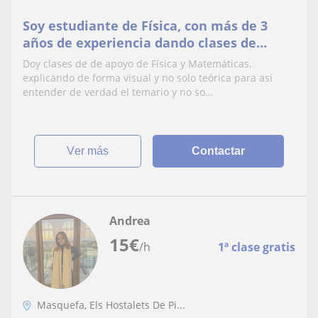
Soy estudiante de Física, con más de 3
años de experiencia dando clases de
Matemáticas y Física, nivel Eso a
Doy clases de de apoyo de Física y Matemáticas,
Bachillerato.
explicando de forma visual y no solo teórica para así
entender de verdad el temario y no so...
ver más
Contactar
Andrea
15
€
/h
1ª clase gratis
Masquefa, Els Hostalets De Pi...