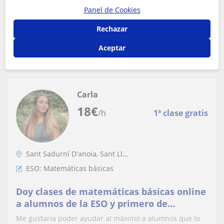
bachillerato. Mis clases es...
Panel de Cookies
Rechazar
ver más
Contactar
Aceptar
Carla
18
€
/h
1ª clase gratis
Sant Sadurní D'anoia, Sant Ll...
ESO: Matemáticas básicas
Doy clases de matemáticas básicas online
a alumnos de la ESO y primero de
bachillerato
Me gustaría poder ayudar al máximo a alumnos que lo