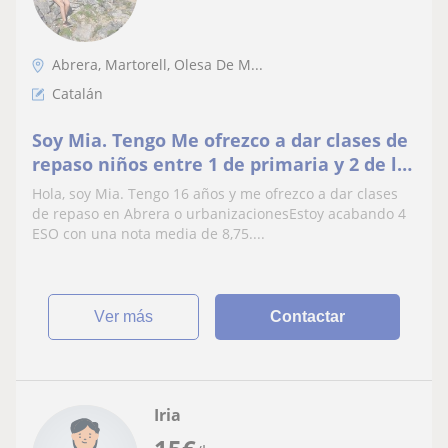
Abrera, Martorell, Olesa De M...
Catalán
Soy Mia. Tengo Me ofrezco a dar clases de
repaso niños entre 1 de primaria y 2 de la
ESO, todas las materias. Nota media 8,75
Hola, soy Mia. Tengo 16 años y me ofrezco a dar clases
de repaso en Abrera o urbanizacionesEstoy acabando 4
ESO con una nota media de 8,75....
ver más
Contactar
Iria