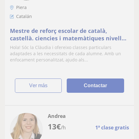
Piera
Catalán
Mestre de reforç escolar de català,
castellà. ciencies i matemàtiques nivell
primària a Piera o voltants
Hola! Sóc la Clàudia i ofereixo classes particulars
adaptades a les necessitats de cada alumne. Amb un
enfocament personalitzat, ajudo als...
ver más
Contactar
Andrea
13
€
/h
1ª clase gratis