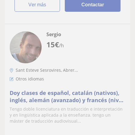
ver más
Contactar
Sergio
15
€
/h
Sant Esteve Sesrovires, Abrer...
Otros idiomas
Doy clases de español, catalán (nativos),
inglés, alemán (avanzado) y francés (nivel
medio)
Tengo doble licenciatura en traducción e interpretación
y en lingüística aplicada a la enseñanza. tengo un
máster de traducción audiovisual...