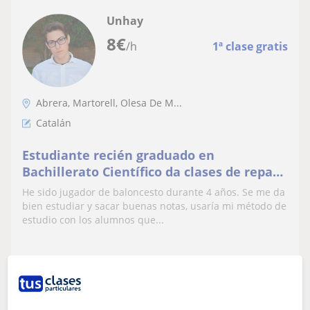
Unhay
8
€
/h
1ª clase gratis
Abrera, Martorell, Olesa De M...
Catalán
Estudiante recién graduado en
Bachillerato Científico da clases de repaso
a alumnos que lo necesiten
He sido jugador de baloncesto durante 4 años. Se me da
bien estudiar y sacar buenas notas, usaría mi método de
estudio con los alumnos que...
ver más
Contactar