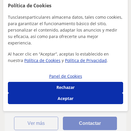
Política de Cookies
Zakia
Tusclasesparticulares almacena datos, tales como cookies,
10
€
para garantizar el funcionamiento básico del sitio,
/h
personalizar el contenido, adaptar los anuncios y medir
su eficacia, así como para ofrecerte una mejor
experiencia.
Cornellà De Llobregat
Al hacer clic en “Aceptar”, aceptas lo establecido en
Español para extranjeros
nuestra
Política de Cookies
y
Política de Privacidad
.
Docente certificada, en idiomas para
Panel de Cookies
personas extranjeras: español, catalán y
árabe darija.
Rechazar
Me apasiona enseñar y por eso doy clases de español,
catalán y árabe a personas extranjeras. Analizo tu nivel,
Aceptar
tus objetivos y necesidades...
ver más
Contactar