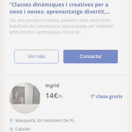
“Classes dinàmiques i creatives per a
nens i nenes: aprenentatge divertit,
estimulant i personalitzat, amb atenció
Sóc una persona creativa, pacient i amb excel·lents
individualitzada, desenvolupament de la
habilitats de comunicació, apassionada per treballar
creativitat, confiança i habilitats socials,
amb infants i acompanyar-los en el...
en un entorn segur i motivador on els
més petits gaudei
ver más
Contactar
Ingrid
14
€
/h
1ª clase gratis
Masquefa, Els Hostalets De Pi...
Catalán