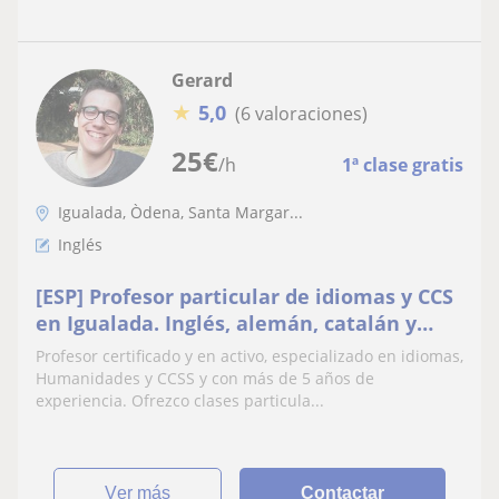
Gerard
★
5,0
(6 valoraciones)
25
€
/h
1ª clase gratis
Igualada, Òdena, Santa Margar...
Inglés
[ESP] Profesor particular de idiomas y CCS
en Igualada. Inglés, alemán, catalán y
español. Preparación de exámenes
Profesor certificado y en activo, especializado en idiomas,
oficiales
Humanidades y CCSS y con más de 5 años de
experiencia. Ofrezco clases particula...
ver más
Contactar