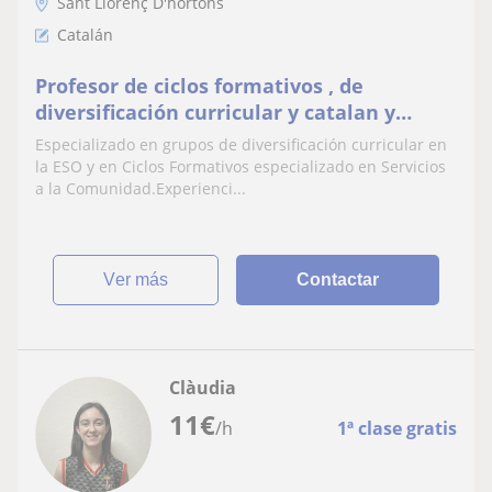
Sant Llorenç D'hortons
Catalán
Profesor de ciclos formativos , de
diversificación curricular y catalan y
español para extranjeros
Especializado en grupos de diversificación curricular en
la ESO y en Ciclos Formativos especializado en Servicios
a la Comunidad.Experienci...
ver más
Contactar
Clàudia
11
€
/h
1ª clase gratis