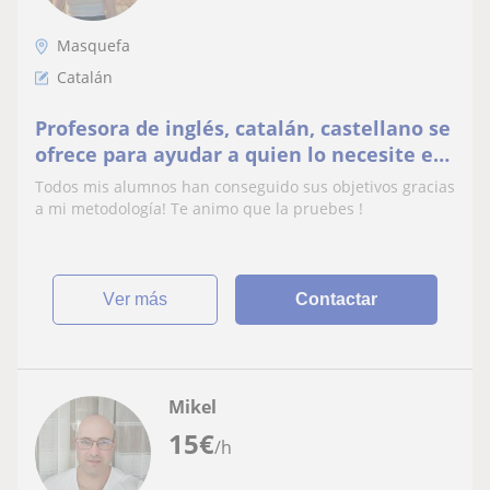
Masquefa
Catalán
Profesora de inglés, catalán, castellano se
ofrece para ayudar a quien lo necesite en
verano, de una manera totalmente
Todos mis alumnos han conseguido sus objetivos gracias
practica y orientada exclusivamente a la
a mi metodología! Te animo que la pruebes !
persona, ofreciendo además tecnicas de
estudio
ver más
Contactar
Mikel
15
€
/h