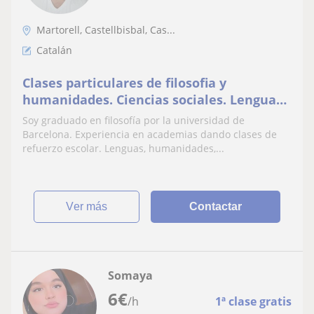
Martorell, Castellbisbal, Cas...
Catalán
Clases particulares de filosofia y
humanidades. Ciencias sociales. Lenguas:
catalán y castellano
Soy graduado en filosofía por la universidad de
Barcelona. Experiencia en academias dando clases de
refuerzo escolar. Lenguas, humanidades,...
ver más
Contactar
Somaya
6
€
/h
1ª clase gratis