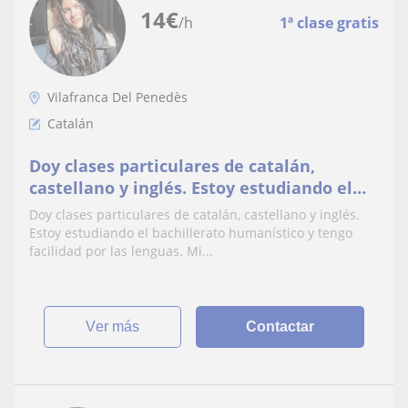
14
€
/h
1ª clase gratis
Vilafranca Del Penedès
Catalán
Doy clases particulares de catalán,
castellano y inglés. Estoy estudiando el
bachillerato humanístico y tengo facilidad
Doy clases particulares de catalán, castellano y inglés.
por las lenguas. Mis clases serian
Estoy estudiando el bachillerato humanístico y tengo
dinámicas y interesantes, se aprenderia
facilidad por las lenguas. Mi...
todo lo que uno necesite y de la manera
mas divertida
ver más
Contactar