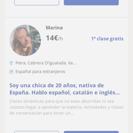
Marina
14
€
/h
1ª clase gratis
Piera, Cabrera D'igualada, Va...
Español para extranjeros
Soy una chica de 20 años, nativa de
España. Hablo español, catalán e inglés
nivel First
Clases dinámicas para que no sean aburridas ni sea
costoso llegar a aprender la materia. Actividades y clases
de conversación para tener un...