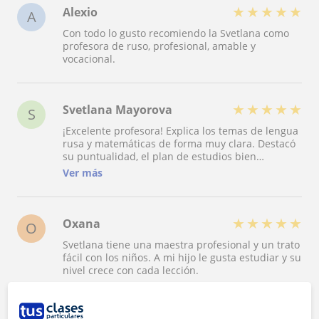
★
★
★
★
★
Alexio
A
Con todo lo gusto recomiendo la Svetlana como
profesora de ruso, profesional, amable y
vocacional.
★
★
★
★
★
Svetlana Mayorova
S
¡Excelente profesora! Explica los temas de lengua
rusa y matemáticas de forma muy clara. Destacó
su puntualidad, el plan de estudios bien
estructurado y el enfoque individualizado.
Ver más
Llevamos 7 años estudiando con Svetlana.
★
★
★
★
★
Oxana
O
Svetlana tiene una maestra profesional y un trato
fácil con los niños. A mi hijo le gusta estudiar y su
nivel crece con cada lección.
Ver todas las valoraciones