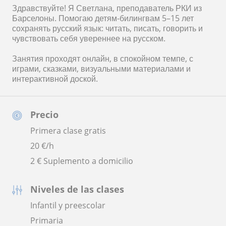
Здравствуйте! Я Светлана, преподаватель РКИ из
Барселоны. Помогаю детям-билингвам 5–15 лет
сохранять русский язык: читать, писать, говорить и
чувствовать себя увереннее на русском.
Занятия проходят онлайн, в спокойном темпе, с
играми, сказками, визуальными материалами и
интерактивной доской.
Precio
Primera clase gratis
20
€/h
2 € Suplemento a domicilio
Niveles de las clases
Infantil y preescolar
Primaria