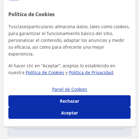
Política de Cookies
Reconocimientos
Tusclasesparticulares almacena datos, tales como cookies,
para garantizar el funcionamiento básico del sitio,
Profesor verificado
personalizar el contenido, adaptar los anuncios y medir
Svetlana tiene el Perfil Verificado
su eficacia, así como para ofrecerte una mejor
experiencia.
Al hacer clic en “Aceptar”, aceptas lo establecido en
nuestra
Política de Cookies
y
Política de Privacidad
.
Panel de Cookies
¿Quieres saber más de Svetlana?
Rechazar
Datos verificados
★
★
★
★
★
28 valoraciones
Aceptar
Ver perfil