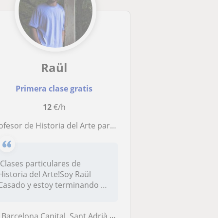
Raül
Primera clase gratis
12
€/h
ofesor de Historia del Arte para todos los niveles
¡Clases particulares de
Historia del Arte!Soy Raül
Casado y estoy terminando el
grad...
Barcelona Capital, Sant Adrià de Besòs