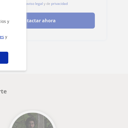
, aceptas nuestro
aviso legal
y de
privacidad
Contactar ahora
ios y
ies
y
rte