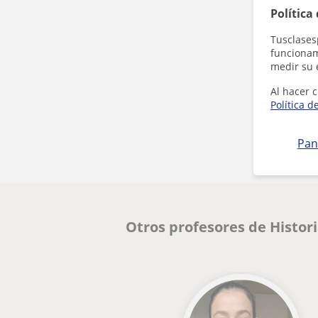
Política
Tusclases
funcionami
medir su 
Al hacer c
Política d
Pan
Otros profesores de Histor