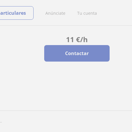
particulares
Anúnciate
Tu cuenta
11
€
/h
Contactar
..