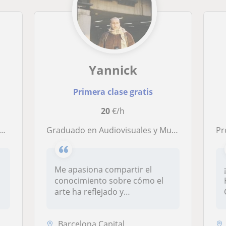
Yannick
Primera clase gratis
20
€/h
Graduado en Audiovisuales y Multimedia, capacitado para dar clases particulares a alumnos de Bachillerato Artístico.
Pr
Me apasiona compartir el
conocimiento sobre cómo el
arte ha reflejado y
transformado...
Barcelona Capital