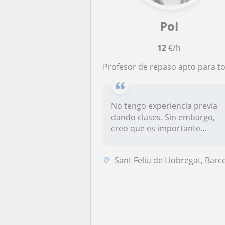
Pol
12
€/h
Profesor de repaso apto para todas las edades y cursos, excepto materias científicas
No tengo experiencia previa
dando clases. Sin embargo,
creo que es importante
prepar...
Sant Feliu de Llobregat, Barcelona Capital, Esplugues de Llobregat, Ho