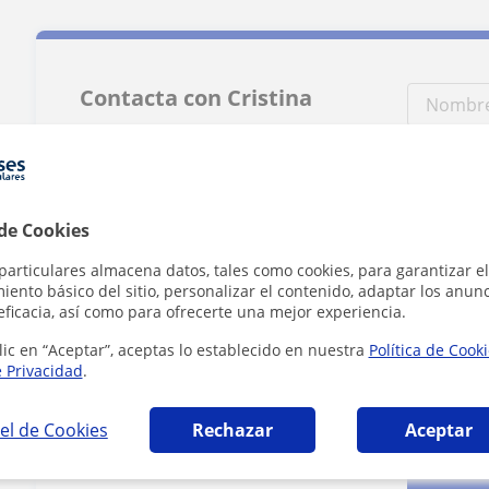
Contacta con Cristina
Tarifa
13
€/h
 de Cookies
1ª clase gratis
particulares almacena datos, tales como cookies, para garantizar el
ento básico del sitio, personalizar el contenido, adaptar los anunc
eficacia, así como para ofrecerte una mejor experiencia.
lic en “Aceptar”, aceptas lo establecido en nuestra
Política de Cook
e Privacidad
.
Al hacer clic
el de Cookies
Rechazar
Aceptar