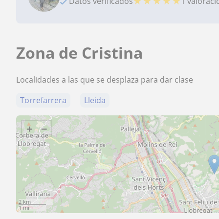
★
★
★
★
★
Datos verificados
1 valorac
Zona de Cristina
Localidades a las que se desplaza para dar clase
Torrefarrera
Lleida
+
−
2 km
1 mi