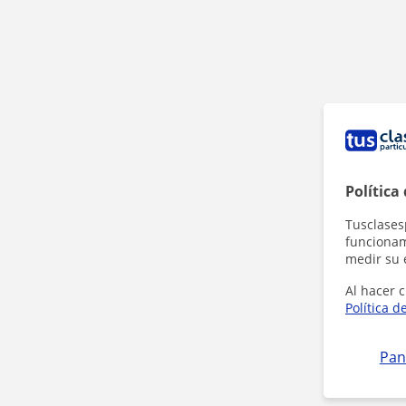
Política
Tusclases
funcionami
medir su 
Al hacer c
Política d
Pan