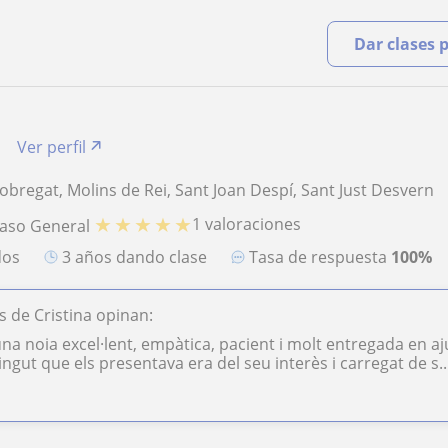
Dar clases 
Ver perfil
lobregat, Molins de Rei, Sant Joan Despí, Sant Just Desvern
★
★
★
★
★
1 valoraciones
paso General
dos
3 años dando clase
Tasa de respuesta
100%
 de Cristina opinan:
una noia excel·lent, empàtica, pacient i molt entregada en a
ingut que els presentava era del seu interès i carregat de s..