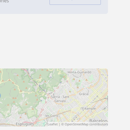
iones
Leaflet
| ©
OpenStreetMap
contributors