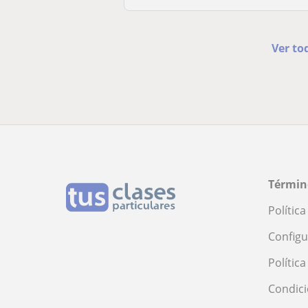
Ver to
Términ
Polític
Configu
Polític
Condici