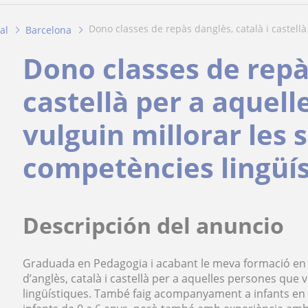
dono classes de repàs danglès, català i castellà
al
Barcelona
Dono classes de repàs
castellà per a aquel
vulguin millorar les 
competències lingüí
Descripción del anuncio
Graduada en Pedagogia i acabant le meva formació en e
d’anglès, català i castellà per a aquelles persones que
lingüístiques. També faig acompanyament a infants en ar