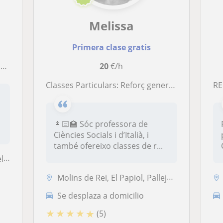
Melissa
Primera clase gratis
.
20
€/h
Classes Particulars: Reforç general, Ciències Socials, Italià
RE
👩🏻‍🏫 Sóc professora de
Ciències Socials i d’Italià, i
també ofereixo classes de r...
...
Molins de Rei, El Papiol, Pallejà, Sant Feliu de Llobregat, Cervelló, ...
Se desplaza a domicilio
★
★
★
★
★
(5)