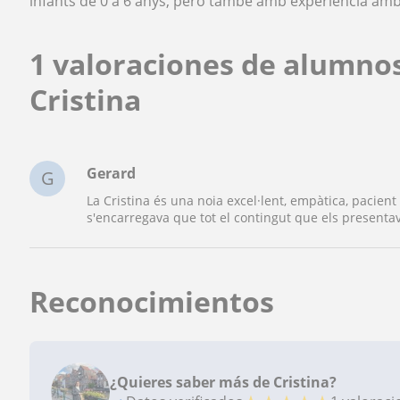
infants de 0 a 6 anys, però també amb experiència amb
1 valoraciones de alumno
Cristina
Gerard
G
La Cristina és una noia excel·lent, empàtica, pacient
s'encarregava que tot el contingut que els presentava
Reconocimientos
¿Quieres saber más de Cristina?