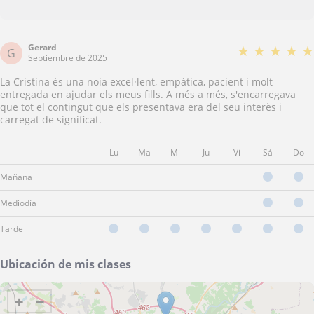
Gerard
★
★
★
★
★
G
Septiembre de 2025
La Cristina és una noia excel·lent, empàtica, pacient i molt
entregada en ajudar els meus fills. A més a més, s'encarregava
que tot el contingut que els presentava era del seu interès i
carregat de significat.
Lu
Ma
Mi
Ju
Vi
Sá
Do
Mañana
Mediodía
Tarde
Ubicación de mis clases
+
−