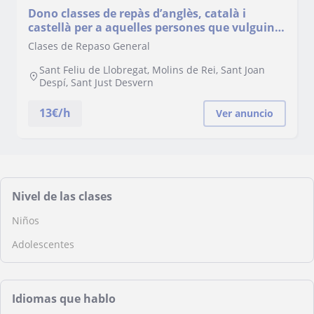
Dono classes de repàs d’anglès, català i
castellà per a aquelles persones que vulguin
millorar les seves competències lingüístique
Clases de Repaso General
Sant Feliu de Llobregat, Molins de Rei, Sant Joan
Despí, Sant Just Desvern
13
€/h
Ver anuncio
Nivel de las clases
Niños
Adolescentes
Idiomas que hablo