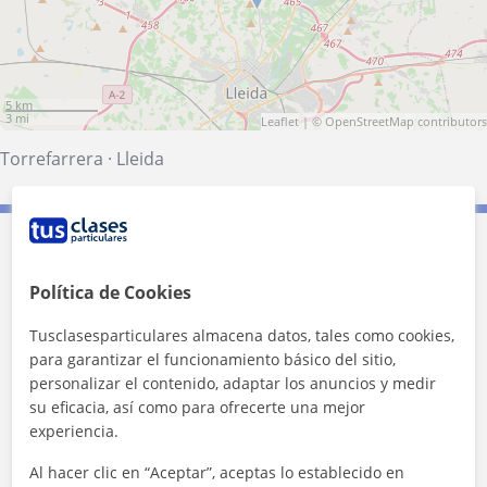
5 km
3 mi
Leaflet
| ©
OpenStreetMap
contributors
Torrefarrera
·
Lleida
Contacta con Cristina
Política de Cookies
Tarifa
13
€/h
Tusclasesparticulares almacena datos, tales como cookies,
para garantizar el funcionamiento básico del sitio,
1ª clase gratis
personalizar el contenido, adaptar los anuncios y medir
su eficacia, así como para ofrecerte una mejor
experiencia.
Al hacer clic en “Aceptar”, aceptas lo establecido en