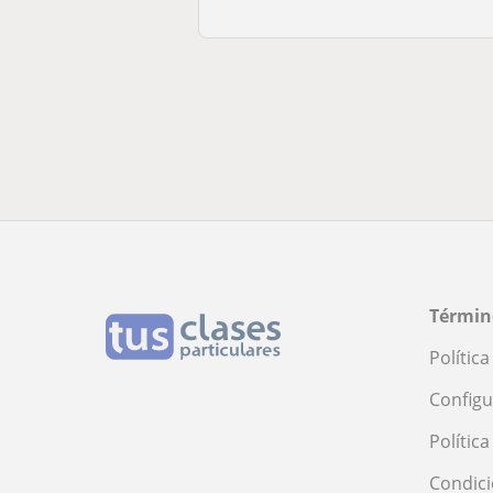
Términ
Polític
Configu
Polític
Condici