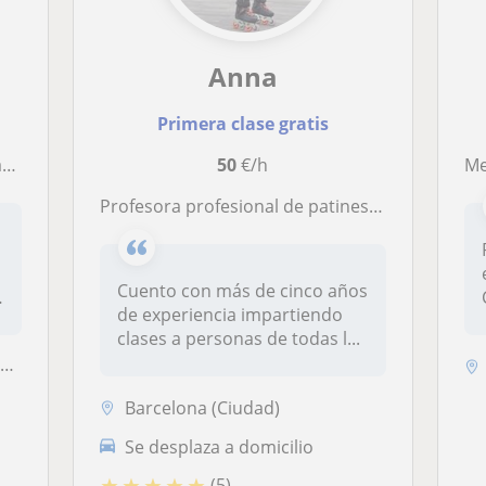
Anna
Primera clase gratis
s
50
€/h
Me 
Profesora profesional de patines en linea y quads
Cuento con más de cinco años
de experiencia impartiendo
clases a personas de todas l...
s
Barcelona (Ciudad)
Se desplaza a domicilio
★
★
★
★
★
(5)