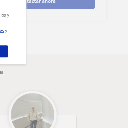
Contactar ahora
ios y
ies
y
te