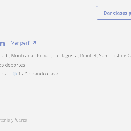
Dar clases 
m
Ver perfil
ad), Montcada I Reixac, La Llagosta, Ripollet, Sant Fost de
os deportes
dos
1 año dando clase
stenia y fuerza