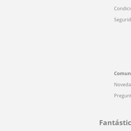
Condic
Seguri
Comun
Noveda
Pregunt
Fantásti