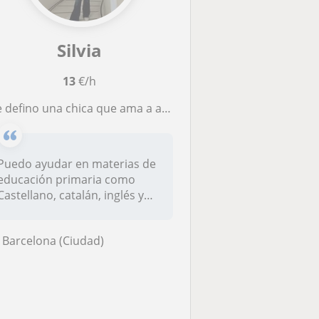
Silvia
13
€/h
defino una chica que ama a ayudar a las demás personas y podría ayudar tanto en materias como en otras cosas
Puedo ayudar en materias de
educación primaria como
Castellano, catalán, inglés y
m...
Barcelona (Ciudad)