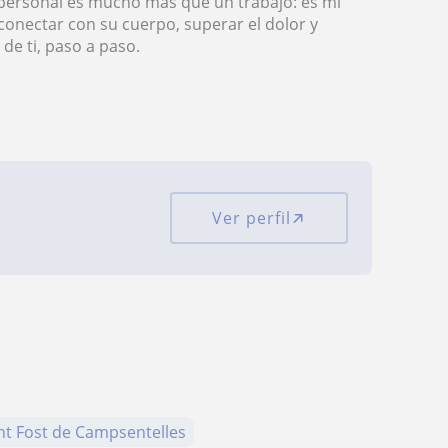
 personal es mucho más que un trabajo: es mi
onectar con su cuerpo, superar el dolor y
de ti, paso a paso.
Ver perfil
nt Fost de Campsentelles