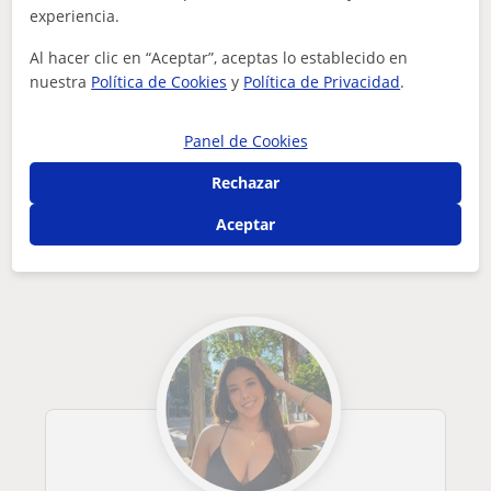
experiencia.
¿Hay algún error en este perfil?
Cuéntanos
Al hacer clic en “Aceptar”, aceptas lo establecido en
nuestra
Política de Cookies
y
Política de Privacidad
.
Tus clases particulares
Repaso General
Barcelona
Palau-Solità I Plegamans
estudiante de la carrera de educación primaria en inglés imp...
Panel de Cookies
Rechazar
Otros profesores de Repaso General en
Palau-Solità I Plegamans que pueden
Aceptar
interesarte