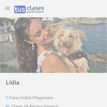
Lídia
Palau-Solità I Plegamans
Clases de Repaso General