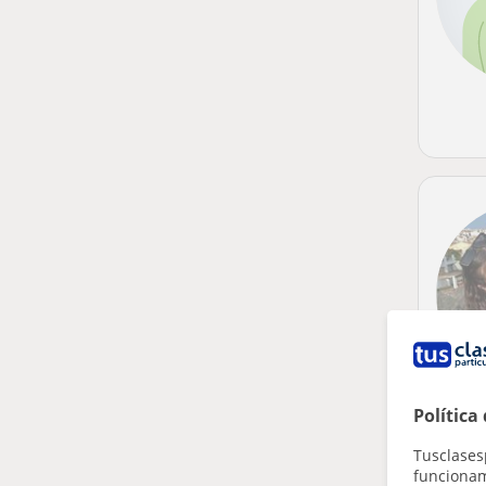
Política
Tusclases
funcionami