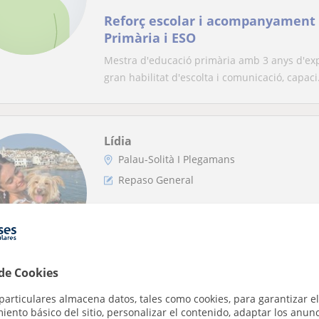
Reforç escolar i acompanyament 
Primària i ESO
Mestra d'educació primària amb 3 anys d'ex
gran habilitat d'escolta i comunicació, capaci.
Lídia
Palau-Solità I Plegamans
Repaso General
Estudiante de la carrera de Educ
inglés imparte clases para estud
ESO
Soy Estudiante de la carrera en inglés de Ed
 de Cookies
materias que necesite el estudiante. Ense...
particulares almacena datos, tales como cookies, para garantizar el
ento básico del sitio, personalizar el contenido, adaptar los anunc