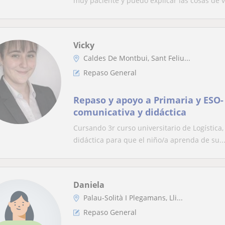
muy paciente y puedo explicar las cosas de va
Vicky
Caldes De Montbui, Sant Feliu...
Repaso General
Repaso y apoyo a Primaria y ESO-
comunicativa y didáctica
Cursando 3r curso universitario de Logístic
didáctica para que el niño/a aprenda de su..
Daniela
Palau-Solità I Plegamans, Lli...
Repaso General