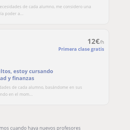
 necesidades de cada alumno, me considero una
a poder a...
12
€
/h
Primera clase gratis
ltos, estoy cursando
dad y finanzas
sidades de cada alumno, basándome en sus
ando en el mom...
remos cuando haya nuevos profesores