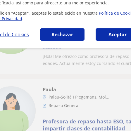
eficacia, así como para ofrecerte una mejor experiencia.
Paula
lic en “Aceptar”, aceptas lo establecido en nuestra
Política de Cook
Palau-Solità I Plegamans, Mol...
e Privacidad
.
Repaso General
el de Cookies
Rechazar
Aceptar
Profesora de repaso y apoyo gene
edades
¡Hola! Me ofrezco como profesora de repaso p
edades. Actualmente estoy cursando el cuart.
Paula
Palau-Solità I Plegamans, Mol...
Repaso General
Profesora de repaso hasta ESO, 
impartir clases de contabilidad