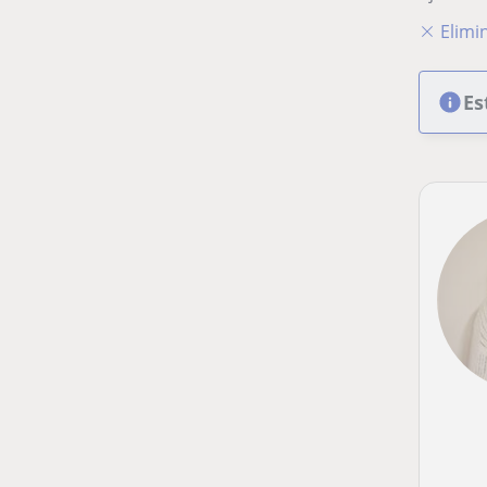
Elimin
Es