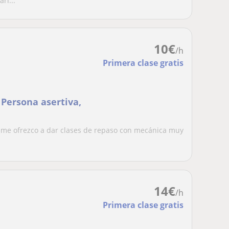
ri...
10
€
/h
Primera clase gratis
 Persona asertiva,
a, me ofrezco a dar clases de repaso con mecánica muy
.
14
€
/h
Primera clase gratis