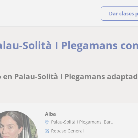
Dar clases 
alau-Solità I Plegamans co
 en Palau-Solità I Plegamans adaptado
Alba
Palau-Solità I Plegamans, Bar...
Repaso General