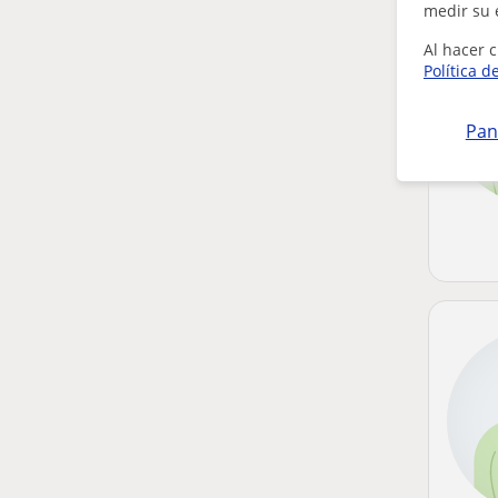
medir su 
Al hacer c
Política d
Pan