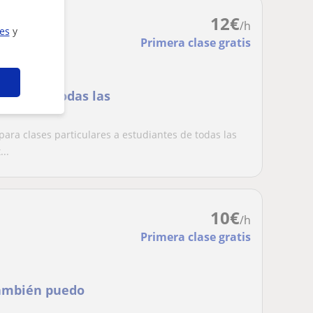
12
€
/h
ies
y
Primera clase gratis
ral para todas las
ara clases particulares a estudiantes de todas las
..
10
€
/h
Primera clase gratis
también puedo