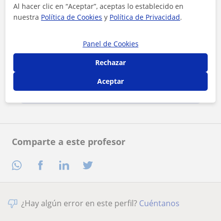
Al hacer clic en “Aceptar”, aceptas lo establecido en
nuestra
Política de Cookies
y
Política de Privacidad
.
Panel de Cookies
Al hacer clic, aceptas nuestro
aviso legal
y de
privacidad
Rechazar
Aceptar
Contactar ahora
Comparte a este profesor
¿Hay algún error en este perfil?
Cuéntanos