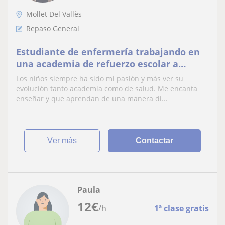
Mollet Del Vallès
Repaso General
Estudiante de enfermería trabajando en
una academia de refuerzo escolar a
alumnos entre 4 y 16 años.
Los niños siempre ha sido mi pasión y más ver su
evolución tanto academia como de salud. Me encanta
enseñar y que aprendan de una manera di...
ver más
Contactar
Paula
12
€
/h
1ª clase gratis