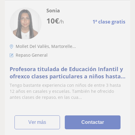
Sonia
10
€
/h
1ª clase gratis
Mollet Del Vallès, Martorelle...
Repaso General
Profesora titulada de Educación Infantil y
ofrexco clases particulares a niños hasta
los 17 años.
Tengo bastante experiencia con niños de entre 3 hasta
12 años en casales y escuelas. También he ofrecido
antes clases de repaso, en las cua...
ver más
Contactar