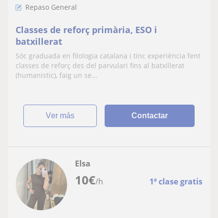
Repaso General
Classes de reforç primària, ESO i
batxillerat
Sóc graduada en filologia catalana i tinc experiència fent
classes de reforç des del parvulari fins al batxillerat
(humanistic), faig un se...
ver más
Contactar
Elsa
10
€
/h
1ª clase gratis