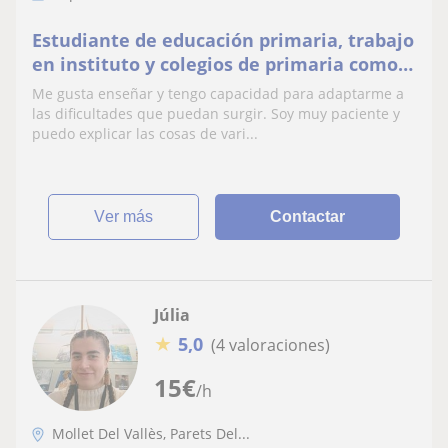
Estudiante de educación primaria, trabajo
en instituto y colegios de primaria como
soporte.
Me gusta enseñar y tengo capacidad para adaptarme a
las dificultades que puedan surgir. Soy muy paciente y
puedo explicar las cosas de vari...
ver más
Contactar
Júlia
★
5,0
(4 valoraciones)
15
€
/h
Mollet Del Vallès, Parets Del...