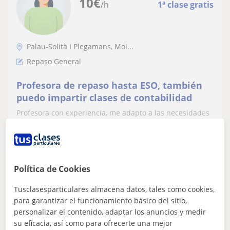
10
€
/h
1ª clase gratis
Palau-Solità I Plegamans, Mol...
Repaso General
Profesora de repaso hasta ESO, también
puedo impartir clases de contabilidad
Profesora con experiencia, me adapto a las necesidades
de cada alumno, me considero una persona muy amable
y cercana. Me encantaría poder a...
Política de Cookies
ver más
Contactar
Tusclasesparticulares almacena datos, tales como cookies,
para garantizar el funcionamiento básico del sitio,
personalizar el contenido, adaptar los anuncios y medir
su eficacia, así como para ofrecerte una mejor
Paula