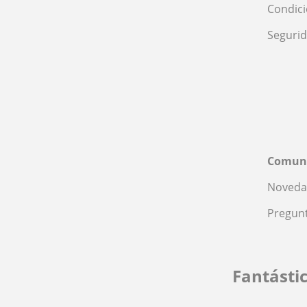
Condic
Seguri
Comun
Noveda
Pregunt
Fantásti