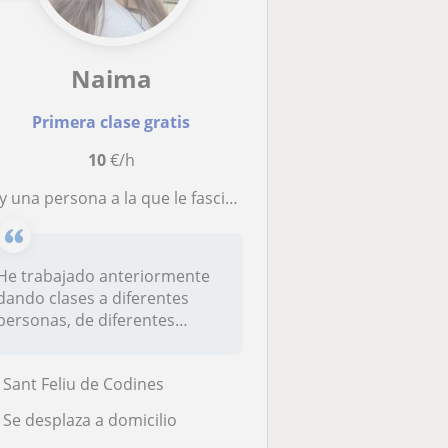
Naima
Primera clase gratis
10
€/h
ona a la que le fascina enseñar. Podría enseñar diferentes asignaturas, desde idiomas como inglés, castellano, catalán, latín o francés, hasta matemáticas, sociales o naturales. Mi principal objetivo es dar clases a niños de primaria y secunda
He trabajado anteriormente
dando clases a diferentes
personas, de diferentes
rangos...
Sant Feliu de Codines
Se desplaza a domicilio