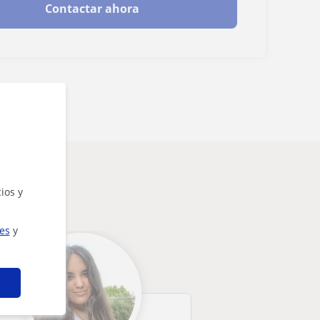
Contactar ahora
arte
ios y
ies
y