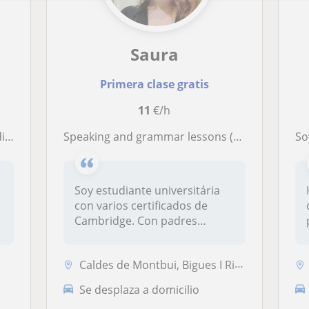
Saura
Primera clase gratis
11
€/h
ién)
Speaking and grammar lessons (Clases de inglès hasta nivel B2)
Soy una pers
Soy estudiante universitária
con varios certificados de
Cambridge. Con padres
profes...
Caldes de Montbui, Bigues I Riells, Sant Feliu de Codines, Santa Eulàl...
Se desplaza a domicilio