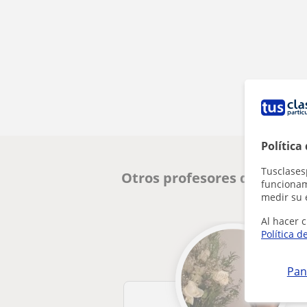
Política
Tusclases
Otros profesores de Inglés
funcionami
medir su 
Al hacer c
Política d
Pan