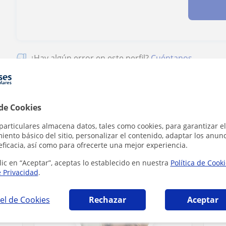
¿Hay algún error en este perfil?
Cuéntanos
 de Cookies
particulares almacena datos, tales como cookies, para garantizar el
 en Sant Feliu de Codines que pueden interes
ento básico del sitio, personalizar el contenido, adaptar los anunc
eficacia, así como para ofrecerte una mejor experiencia.
lic en “Aceptar”, aceptas lo establecido en nuestra
Política de Cook
e Privacidad
.
el de Cookies
Rechazar
Aceptar