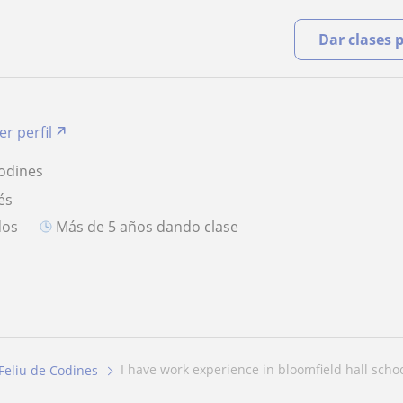
Dar clases 
er perfil
Codines
és
dos
más de 5 años dando clase
i have work experience in bloomfield hall schoo
Feliu de Codines