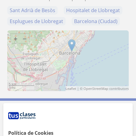
Sant Adrià de Besòs
Hospitalet de Llobregat
Esplugues de Llobregat
Barcelona (Ciudad)
+
−
5 km
3 mi
Leaflet
| ©
OpenStreetMap
contributors
Contacta con Ali
Política de Cookies
Tarifa
25
€/h