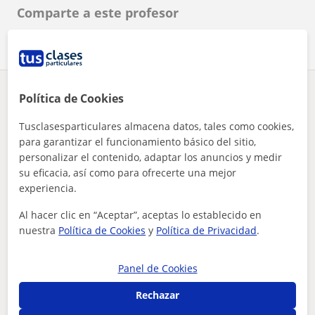
Comparte a este profesor
Política de Cookies
¿Hay algún error en este perfil?
Cuéntanos
Tusclasesparticulares almacena datos, tales como cookies,
Tus clases particulares
Artes marciales
Barcelona
para garantizar el funcionamiento básico del sitio,
instructor artes marciales mixtas
personalizar el contenido, adaptar los anuncios y medir
su eficacia, así como para ofrecerte una mejor
Otros profesores de Artes marciales en
experiencia.
Barcelona que pueden interesarte
Al hacer clic en “Aceptar”, aceptas lo establecido en
nuestra
Política de Cookies
y
Política de Privacidad
.
Panel de Cookies
Rechazar