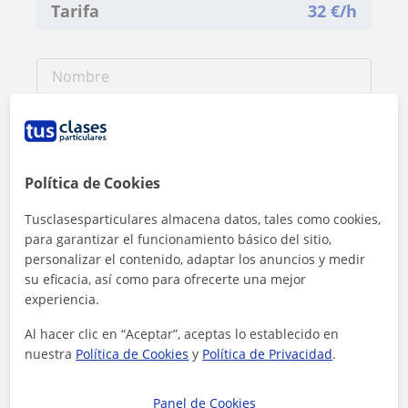
Tarifa
32
€/h
Política de Cookies
Tusclasesparticulares almacena datos, tales como cookies,
para garantizar el funcionamiento básico del sitio,
personalizar el contenido, adaptar los anuncios y medir
su eficacia, así como para ofrecerte una mejor
experiencia.
Al hacer clic, aceptas nuestro
aviso legal
y de
privacidad
Al hacer clic en “Aceptar”, aceptas lo establecido en
nuestra
Política de Cookies
y
Política de Privacidad
.
Contactar ahora
Panel de Cookies