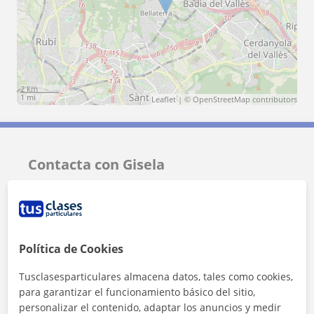
2 km
1 mi
Leaflet
| ©
OpenStreetMap
contributors
Contacta con Gisela
Tarifa
15
€/h
1ª clase gratis
Política de Cookies
Tusclasesparticulares almacena datos, tales como cookies,
para garantizar el funcionamiento básico del sitio,
personalizar el contenido, adaptar los anuncios y medir