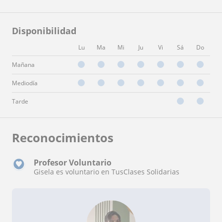
Disponibilidad
Lu
Ma
Mi
Ju
Vi
Sá
Do
Mañana
Mediodía
Tarde
Reconocimientos
Profesor Voluntario
Gisela es voluntario en TusClases Solidarias