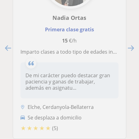
Nadia Ortas
Primera clase gratis
15
€/h
Imparto clases a todo tipo de edades interesadas en la música y también refuerzo de primaria y secundaria, con gran actitud por la enseñanza. En Barcelona o alrededores
De mi carácter puedo destacar gran
paciencia y ganas de trabajar,
además en asignatu...
Elche, Cerdanyola-Bellaterra
Se desplaza a domicilio
★
★
★
★
★
(5)