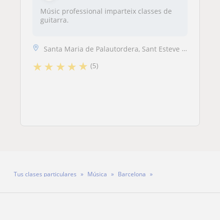
Músic professional imparteix classes de
guitarra.
Santa Maria de Palautordera, Sant Esteve de Palautordera, Sant Celoni, Sant Antoni de Vilamajor, Cardedeu
★
★
★
★
★
(5)
Tus clases particulares
Música
Barcelona
Profesora Gisela Boj Franco