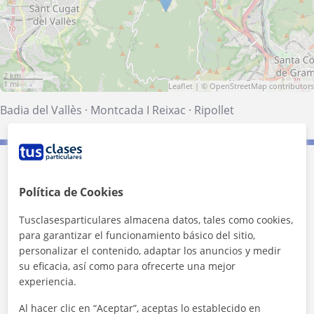
2 km
1 mi
Leaflet
| ©
OpenStreetMap
contributors
Badia del Vallès
·
Montcada I Reixac
·
Ripollet
Contacta con Gisela
Política de Cookies
Tarifa
15
€/h
Tusclasesparticulares almacena datos, tales como cookies,
para garantizar el funcionamiento básico del sitio,
1ª clase gratis
personalizar el contenido, adaptar los anuncios y medir
su eficacia, así como para ofrecerte una mejor
experiencia.
Al hacer clic en “Aceptar”, aceptas lo establecido en