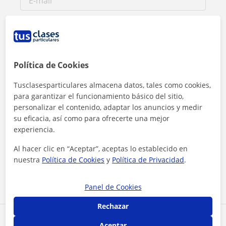
Política de Cookies
Tusclasesparticulares almacena datos, tales como cookies,
para garantizar el funcionamiento básico del sitio,
personalizar el contenido, adaptar los anuncios y medir
su eficacia, así como para ofrecerte una mejor
experiencia.
Al hacer clic, aceptas nuestro
aviso legal
y de
privacidad
Al hacer clic en “Aceptar”, aceptas lo establecido en
nuestra
Política de Cookies
y
Política de Privacidad
.
Contactar ahora
Panel de Cookies
Rechazar
Comparte a este profesor
Aceptar