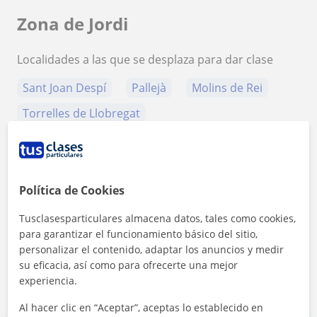
Zona de Jordi
Localidades a las que se desplaza para dar clase
Sant Joan Despí
Pallejà
Molins de Rei
Torrelles de Llobregat
Sant Vicenç Dels Horts
+
−
Política de Cookies
Tusclasesparticulares almacena datos, tales como cookies,
para garantizar el funcionamiento básico del sitio,
personalizar el contenido, adaptar los anuncios y medir
su eficacia, así como para ofrecerte una mejor
experiencia.
2 km
1 mi
Leaflet
| ©
OpenStreetMap
contributors
Al hacer clic en “Aceptar”, aceptas lo establecido en