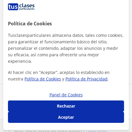
Política de Cookies
Al hacer clic, aceptas nuestro
aviso legal
y de
privacidad
Tusclasesparticulares almacena datos, tales como cookies,
para garantizar el funcionamiento básico del sitio,
Contactar ahora
personalizar el contenido, adaptar los anuncios y medir
su eficacia, así como para ofrecerte una mejor
experiencia.
Llamar
Al hacer clic en “Aceptar”, aceptas lo establecido en
nuestra
Política de Cookies
y
Política de Privacidad
.
Comparte a este profesor
Panel de Cookies
Rechazar
Aceptar
¿Hay algún error en este perfil?
Cuéntanos