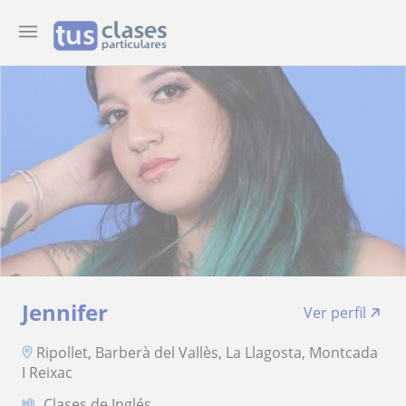
Jennifer
Ver perfil
Ripollet, Barberà del Vallès, La Llagosta, Montcada
I Reixac
Clases de Inglés