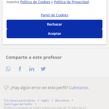
nuestra
Política de Cookies
y
Política de Privacidad
.
Panel de Cookies
Al hacer clic, aceptas nuestro
aviso legal
y de
privacidad
Rechazar
Contactar ahora
Aceptar
Comparte a este profesor
¿Hay algún error en este perfil?
Cuéntanos
Tus clases particulares
Inglés
Barcelona
Sant Cugat del Vallès
profesora titulada de inglés online con más de 14 años de ex...