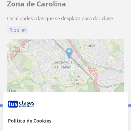
Zona de Carolina
Localidades a las que se desplaza para dar clase
Ripollet
+
−
1 km
3000 ft
Leaflet
| ©
OpenStreetMap
contributors
Política de Cookies
Contacta con Carolina