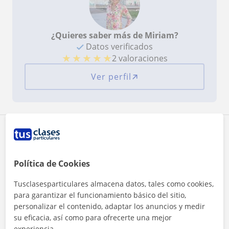
¿Quieres saber más de Miriam?
Datos verificados
★
★
★
★
★
2 valoraciones
Ver perfil
Zona de Miriam
Localidades a las que se desplaza para dar clase
Política de Cookies
Barcelona (Ciudad)
Tusclasesparticulares almacena datos, tales como cookies,
para garantizar el funcionamiento básico del sitio,
personalizar el contenido, adaptar los anuncios y medir
+
−
su eficacia, así como para ofrecerte una mejor
experiencia.