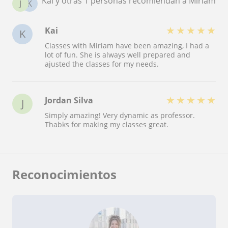
Kai y otras 1 personas recomiendan a Miriam
J
K
★
★
★
★
★
Kai
K
Classes with Miriam have been amazing, I had a
lot of fun. She is always well prepared and
ajusted the classes for my needs.
★
★
★
★
★
Jordan Silva
J
Simply amazing! Very dynamic as professor.
Thabks for making my classes great.
Reconocimientos