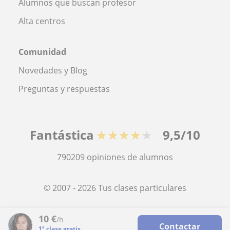
Alumnos que buscan profesor
Alta centros
Comunidad
Novedades y Blog
Preguntas y respuestas
Fantástica
★★★★★
9,5/10
790209
opiniones de alumnos
© 2007 - 2026 Tus clases particulares
Mapa web:
Profesores particulares
10
€
/h
Contactar
1ª clase gratis