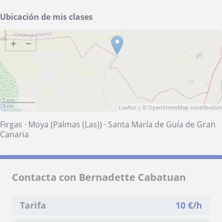
Ubicación de mis clases
+
−
5 km
3 mi
Leaflet
| ©
OpenStreetMap
contributors
Firgas
·
Moya (Palmas (Las))
·
Santa María de Guía de Gran
Canaria
Contacta con Bernadette Cabatuan
Tarifa
10
€/h