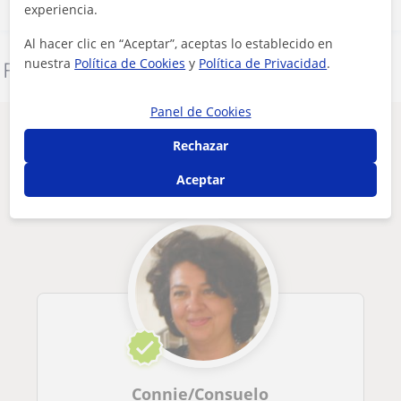
experiencia.
Al hacer clic en “Aceptar”, aceptas lo establecido en
nuestra
Política de Cookies
y
Política de Privacidad
.
Denunciar este perfil
Panel de Cookies
Otros profesores de Inglés en Santander
Rechazar
que pueden interesarte
Aceptar
Connie/Consuelo