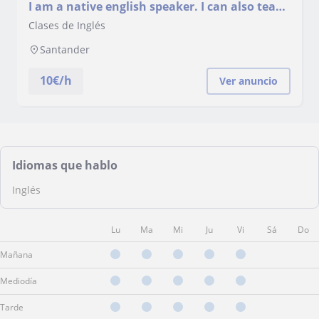
I am a native english speaker. I can also teach
partime at school
Clases de Inglés
Santander
10
€/h
Ver anuncio
Idiomas que hablo
Inglés
Lu
Ma
Mi
Ju
Vi
Sá
Do
Mañana
Mediodía
Tarde