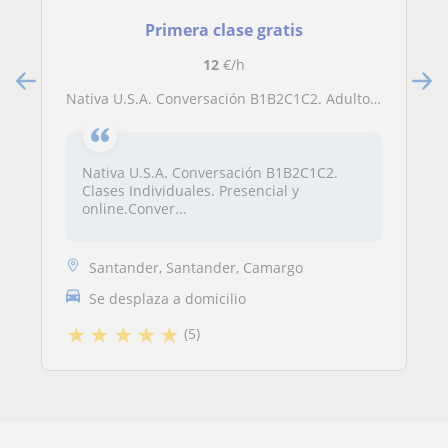
Primera clase gratis
12
€/h
Nativa U.S.A. Conversación B1B2C1C2. Adultos y Adolescentes. Clases Individuales. Presencial y online. Watch my intro Video by clicking on my Profile picture
Nativa U.S.A. Conversación B1B2C1C2.
Clases Individuales. Presencial y
online.Conver...
Santander, Santander, Camargo
Se desplaza a domicilio
★
★
★
★
★
(5)