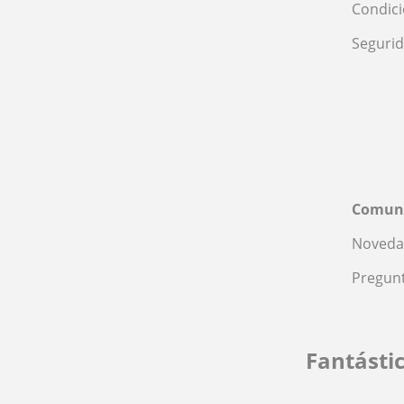
Condic
Seguri
Comun
Noveda
Pregunt
Fantásti