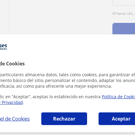
Al hacer clic
¿Hay algún error en este perfil?
Cuéntanos
 de Cookies
particulares almacena datos, tales como cookies, para garantizar el
ento básico del sitio, personalizar el contenido, adaptar los anunc
eficacia, así como para ofrecerte una mejor experiencia.
lic en “Aceptar”, aceptas lo establecido en nuestra
Política de Cook
e Privacidad
.
fía en Cáceres que pueden interesarte
el de Cookies
Rechazar
Aceptar