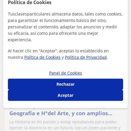
Política de Cookies
Publica un anuncio
Tusclasesparticulares almacena datos, tales como cookies,
Publica un anuncio y los profesores podrán contactarte
para garantizar el funcionamiento básico del sitio,
Publicar anuncio
personalizar el contenido, adaptar los anuncios y medir
su eficacia, así como para ofrecerte una mejor
experiencia.
Francisco
Al hacer clic en “Aceptar”, aceptas lo establecido en
nuestra
Política de Cookies
15
€
y
Política de Privacidad
.
/h
1ª clase gratis
Panel de Cookies
Granada
Rechazar
Filosofía
Aceptar
Profesor para dar clases de Historia,
Geografía e H°del Arte, y con amplios
conocimientos en Música y Filosofía
La Historia es mi pasión y estoy opositando para poder
ejercer la docencia en un futuro, soy un joven paciente y