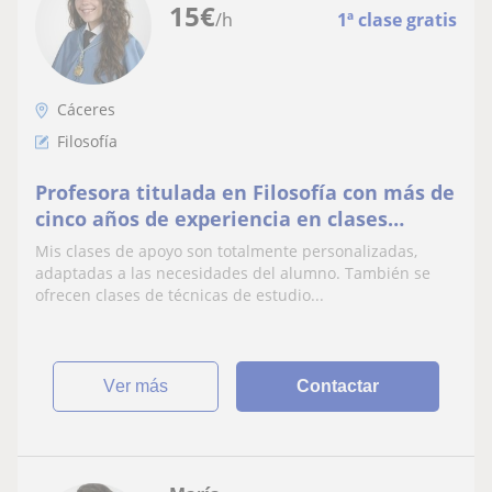
15
€
/h
1ª clase gratis
Cáceres
Filosofía
Profesora titulada en Filosofía con más de
cinco años de experiencia en clases
particulares para ESO, Bachillerato y
Mis clases de apoyo son totalmente personalizadas,
Universidad
adaptadas a las necesidades del alumno. También se
ofrecen clases de técnicas de estudio...
ver más
Contactar