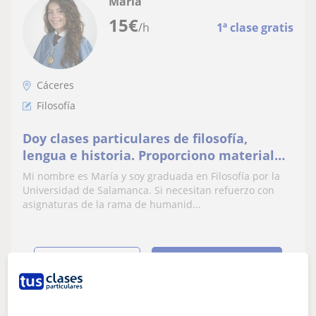
María
15
€
/h
1ª clase gratis
Cáceres
Filosofía
Doy clases particulares de filosofía,
lengua e historia. Proporciono material
complementario, técnicas de estudio y
Mi nombre es María y soy graduada en Filosofía por la
apoyo
Universidad de Salamanca. Si necesitan refuerzo con
asignaturas de la rama de humanid...
ver más
Contactar