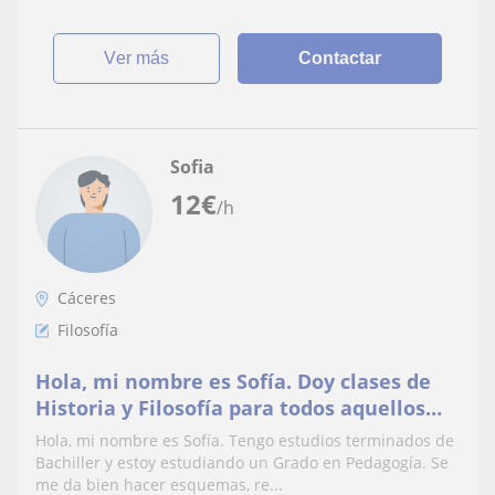
ver más
Contactar
Sofia
12
€
/h
Cáceres
Filosofía
Hola, mi nombre es Sofía. Doy clases de
Historia y Filosofía para todos aquellos
que les resulte complicado resumir, hacer
Hola, mi nombre es Sofía. Tengo estudios terminados de
esquemas o conseguir memorizar
Bachiller y estoy estudiando un Grado en Pedagogía. Se
conceptos. Conmigo aprenderéis como
me da bien hacer esquemas, re...