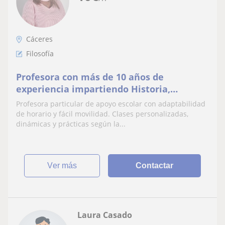
Cáceres
Filosofía
Profesora con más de 10 años de
experiencia impartiendo Historia,
Filosofía, Teología y literatura a todos los
Profesora particular de apoyo escolar con adaptabilidad
niveles educativos.
de horario y fácil movilidad. Clases personalizadas,
dinámicas y prácticas según la...
ver más
Contactar
Laura Casado