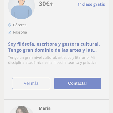
30
€
/h
1ª clase gratis
Cáceres
Filosofía
Soy filósofa, escritora y gestora cultural.
Tengo gran dominio de las artes y las
letras
Tengo un gran nivel cultural, artístico y literario. Mi
disciplina académica es la filosofía teórica y práctica.
ver más
Contactar
María