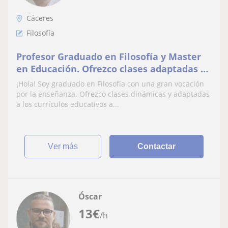
Cáceres
Filosofía
Profesor Graduado en Filosofía y Master
en Educación. Ofrezco clases adaptadas y
dinámicas para amplio rango de edad y
¡Hola! Soy graduado en Filosofía con una gran vocación
disciplinas
por la enseñanza. Ofrezco clases dinámicas y adaptadas
a los currículos educativos a...
ver más
Contactar
Óscar
13
€
/h