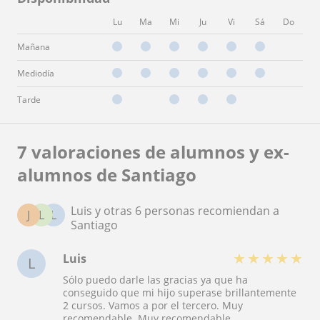
Lu
Ma
Mi
Ju
Vi
Sá
Do
Mañana
Mediodía
Tarde
7 valoraciones de alumnos y ex-
alumnos de Santiago
Luis y otras 6 personas recomiendan a
J
L
L
Santiago
★
★
★
★
★
Luis
L
Sólo puedo darle las gracias ya que ha
conseguido que mi hijo superase brillantemente
2 cursos. Vamos a por el tercero. Muy
recomendable. Muy recomendable