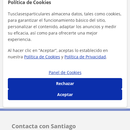
Política de Cookies
Localidades a las que se desplaza para dar clase
Chiclana de la Frontera
San Fernando
Tusclasesparticulares almacena datos, tales como cookies,
para garantizar el funcionamiento básico del sitio,
Puerto Real
El Puerto de Santa María
personalizar el contenido, adaptar los anuncios y medir
su eficacia, así como para ofrecerte una mejor
Cádiz (Ciudad)
experiencia.
+
−
Al hacer clic en “Aceptar”, aceptas lo establecido en
nuestra
Política de Cookies
y
Política de Privacidad
.
Panel de Cookies
Rechazar
Aceptar
10 km
5 mi
Leaflet
| ©
OpenStreetMap
contributors
Contacta con Santiago