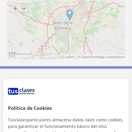
+
−
5 km
3 mi
Leaflet
| ©
OpenStreetMap
contributors
Contacta con Lucieta
Tarifa
15
€/h
Política de Cookies
1ª clase gratis
Tusclasesparticulares almacena datos, tales como cookies,
para garantizar el funcionamiento básico del sitio,