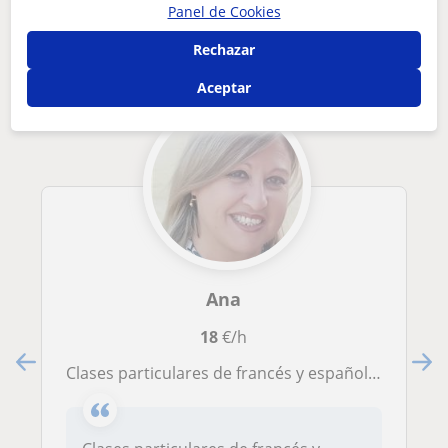
Otros profesores de Francés en Jerez de
Panel de Cookies
la Frontera que pueden interesarte
Rechazar
Aceptar
Ana
18
€/h
Clases particulares de francés y español para extranjeros