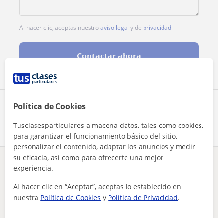
Al hacer clic, aceptas nuestro
aviso legal
y de
privacidad
Contactar ahora
Política de Cookies
Comparte a este profesor
Tusclasesparticulares almacena datos, tales como cookies,
para garantizar el funcionamiento básico del sitio,
personalizar el contenido, adaptar los anuncios y medir
su eficacia, así como para ofrecerte una mejor
¿Hay algún error en este perfil?
Cuéntanos
experiencia.
Al hacer clic en “Aceptar”, aceptas lo establecido en
Tus clases particulares
Francés
Nativos
Cádiz
nuestra
Política de Cookies
y
Política de Privacidad
.
estudiante francés nativo, ofrecía clases particulares a niñ...