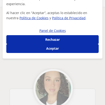
experiencia.
Al hacer clic en “Aceptar”, aceptas lo establecido en
¿Hay algún error en este perfil?
Cuéntanos
nuestra
Política de Cookies
y
Política de Privacidad
.
Tus clases particulares
Inglés
Cádiz
Panel de Cookies
El Puerto de Santa María
estudiante de inglés en la universidad de cádiz
Rechazar
Otros profesores de Inglés en El Puerto
Aceptar
de Santa María que pueden interesarte