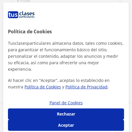
Política de Cookies
Tusclasesparticulares almacena datos, tales como cookies,
para garantizar el funcionamiento básico del sitio,
personalizar el contenido, adaptar los anuncios y medir
su eficacia, así como para ofrecerte una mejor
Al hacer clic, aceptas nuestro
aviso legal
y de
privacidad
experiencia.
Al hacer clic en “Aceptar”, aceptas lo establecido en
Contactar ahora
nuestra
Política de Cookies
y
Política de Privacidad
.
Panel de Cookies
Comparte a este profesor
Rechazar
Aceptar