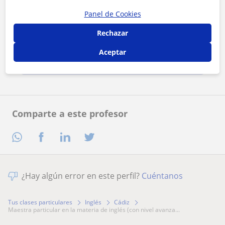
Panel de Cookies
Al hacer clic, aceptas nuestro
aviso legal
y de
privacidad
Rechazar
Aceptar
Contactar ahora
Comparte a este profesor
¿Hay algún error en este perfil?
Cuéntanos
Tus clases particulares
Inglés
Cádiz
maestra particular en la materia de inglés (con nivel avanza...