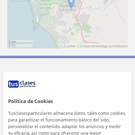
5 km
3 mi
Leaflet
| ©
OpenStreetMap
contributors
Contacta con Andrés
Tarifa
10
€/h
Política de Cookies
1ª clase gratis
Tusclasesparticulares almacena datos, tales como cookies,
para garantizar el funcionamiento básico del sitio,
personalizar el contenido, adaptar los anuncios y medir
su eficacia, así como para ofrecerte una mejor