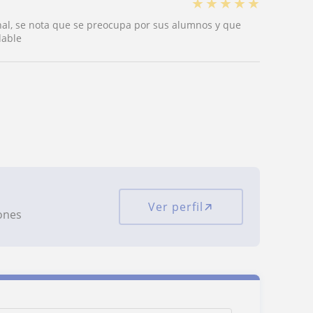
★
★
★
★
★
al, se nota que se preocupa por sus alumnos y que
dable
Ver perfil
iones