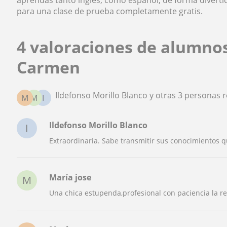
aprendas tanto inglés, como español, de forma diverti
para una clase de prueba completamente gratis.
4 valoraciones de alumno
Carmen
Ildefonso Morillo Blanco y otras 3 persona
M
M
I
Ildefonso Morillo Blanco
I
Extraordinaria. Sabe transmitir sus conocimientos
María jose
M
Una chica estupenda,profesional con paciencia la 