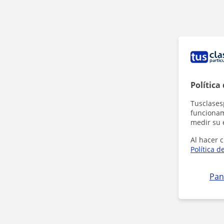
Política
Tusclases
funcionami
medir su 
Al hacer c
Política d
Pan