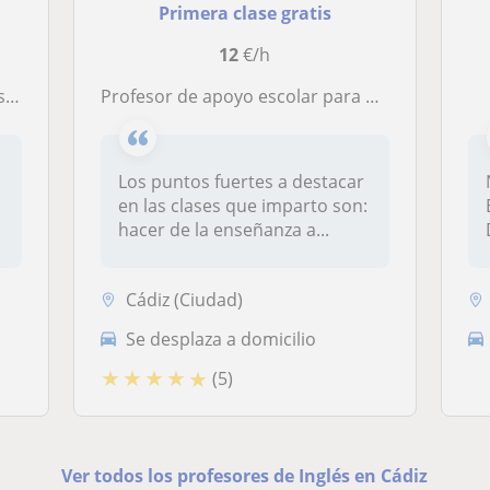
Primera clase gratis
12
€/h
s
Profesor de apoyo escolar para niños de infantil, primaria y secundaria de forma presencial o vía online
Los puntos fuertes a destacar
en las clases que imparto son:
hacer de la enseñanza a...
Cádiz (Ciudad)
Se desplaza a domicilio
★
★
★
★
★
(5)
Ver todos los profesores de Inglés en Cádiz