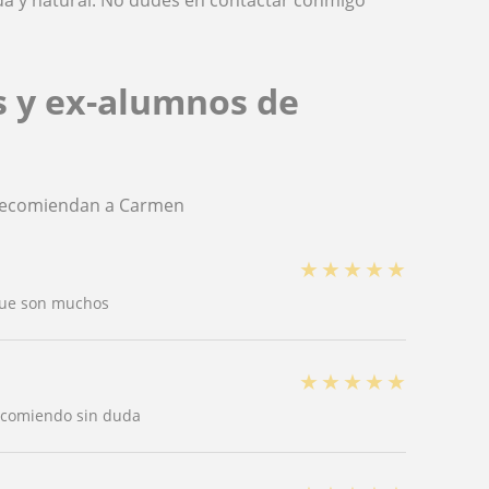
da y natural. No dudes en contactar conmigo
s y ex-alumnos de
s recomiendan a Carmen
★
★
★
★
★
 que son muchos
★
★
★
★
★
recomiendo sin duda