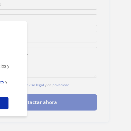
ios y
ies
y
, aceptas nuestro
aviso legal
y de
privacidad
Contactar ahora