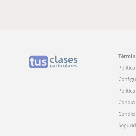
Términ
Polític
Configu
Polític
Condici
Condic
Seguri