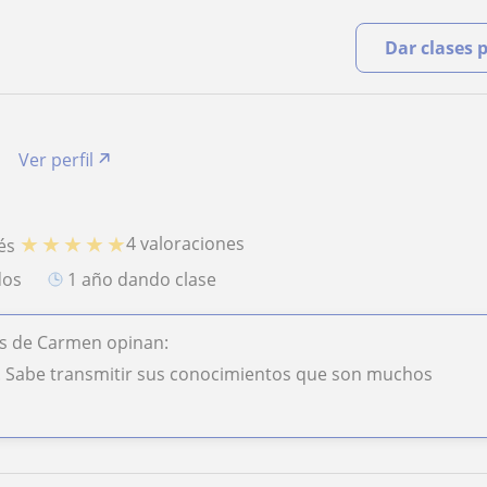
Dar clases 
Ver perfil
★
★
★
★
★
4 valoraciones
és
dos
1 año dando clase
s de Carmen opinan:
. Sabe transmitir sus conocimientos que son muchos