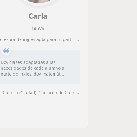
Carla
10
€/h
rofesora de inglés apta para impartir clase de todas las edades y niveles
Doy clases adaptadas a las
necesidades de cada alumno a
parte de inglés, doy matemát...
Cuenca (Ciudad), Chillarón de Cuenca, Fuentenava de Jábaga, Villar de ...