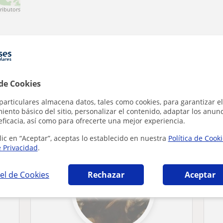
ributors
 de Cookies
particulares almacena datos, tales como cookies, para garantizar el
ento básico del sitio, personalizar el contenido, adaptar los anunc
n Cuenca que pueden interesarte
eficacia, así como para ofrecerte una mejor experiencia.
lic en “Aceptar”, aceptas lo establecido en nuestra
Política de Cook
e Privacidad
.
el de Cookies
Rechazar
Aceptar