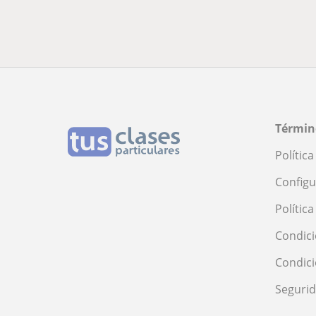
Términ
Polític
Configu
Polític
Condici
Condic
Seguri