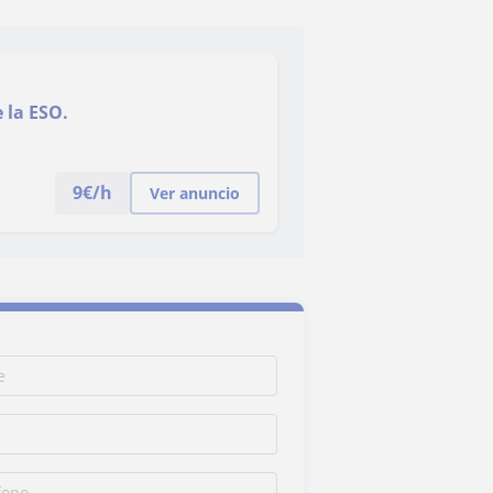
e la ESO.
9
€/h
Ver anuncio