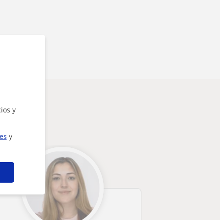
ios y
ies
y