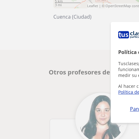
5 km
3 mi
Leaflet
| ©
OpenStreetMap
cont
Cuenca (Ciudad)
Política
Tusclases
funcionami
Otros profesores de Inglés e
medir su 
Al hacer c
Política d
Pan