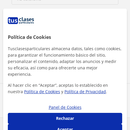
Política de Cookies
Al hacer clic, aceptas nuestro
aviso legal
y de
privacidad
Tusclasesparticulares almacena datos, tales como cookies,
para garantizar el funcionamiento básico del sitio,
personalizar el contenido, adaptar los anuncios y medir
Contactar ahora
su eficacia, así como para ofrecerte una mejor
experiencia.
Al hacer clic en “Aceptar”, aceptas lo establecido en
nuestra
Política de Cookies
y
Política de Privacidad
.
Comparte a este profesor
Panel de Cookies
Rechazar
Aceptar