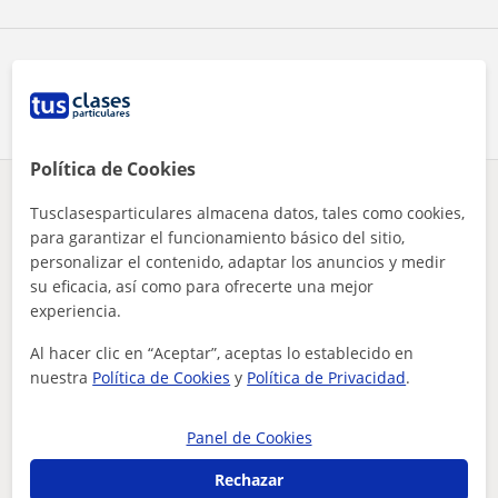
Comparte a este profesor
Política de Cookies
¿Hay algún error en este perfil?
Cuéntanos
Tusclasesparticulares almacena datos, tales como cookies,
para garantizar el funcionamiento básico del sitio,
personalizar el contenido, adaptar los anuncios y medir
Tus clases particulares
A domicilio
Inglés
Cantabria
me encantaría dar clase a niños de hasta 12 años
su eficacia, así como para ofrecerte una mejor
experiencia.
Otros profesores de Inglés en Santander
Al hacer clic en “Aceptar”, aceptas lo establecido en
que pueden interesarte
nuestra
Política de Cookies
y
Política de Privacidad
.
Panel de Cookies
Rechazar