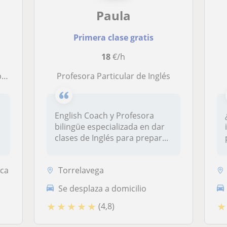
Paula
Primera clase gratis
18
€/h
SO
Profesora Particular de Inglés
r
English Coach y Profesora
bilingüe especializada en dar
clases de Inglés para prepar...
rca
Torrelavega
Se desplaza a domicilio
★
★
★
★
★
★
(4,8)