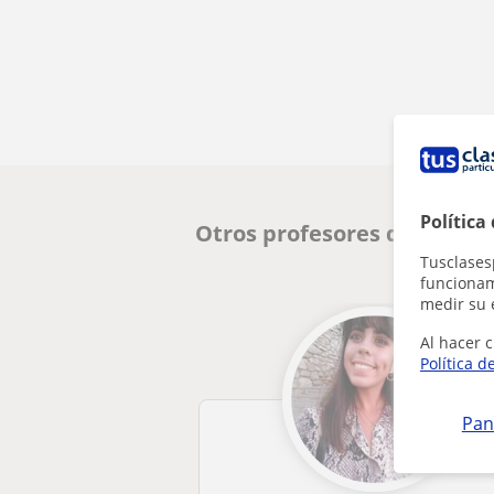
Política
Otros profesores de Inglés
Tusclases
funcionami
medir su 
Al hacer c
Política d
Pan