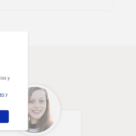
ios y
ies
y