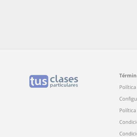
Términ
Polític
Configu
Polític
Condici
Condic