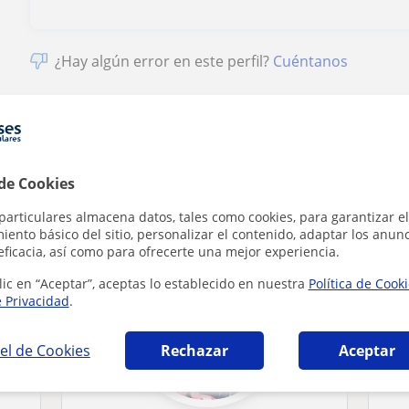
¿Hay algún error en este perfil?
Cuéntanos
 de Cookies
 en Torrelavega que pueden interesarte
particulares almacena datos, tales como cookies, para garantizar el
ento básico del sitio, personalizar el contenido, adaptar los anunc
eficacia, así como para ofrecerte una mejor experiencia.
lic en “Aceptar”, aceptas lo establecido en nuestra
Política de Cook
e Privacidad
.
el de Cookies
Rechazar
Aceptar