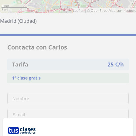
5 km
3 mi
Leaflet
| ©
OpenStreetMap
contributors
Madrid (Ciudad)
Contacta con Carlos
Tarifa
25
€/h
1ª clase gratis