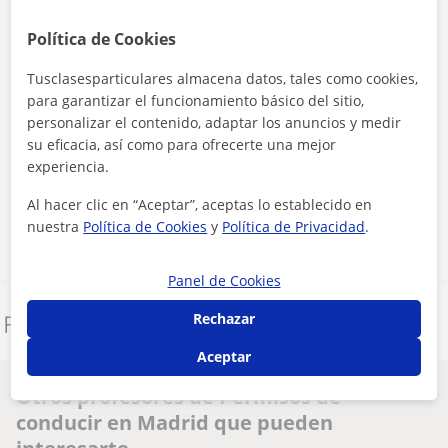
Política de Cookies
Tusclasesparticulares almacena datos, tales como cookies,
para garantizar el funcionamiento básico del sitio,
personalizar el contenido, adaptar los anuncios y medir
su eficacia, así como para ofrecerte una mejor
Al hacer clic, aceptas nuestro
aviso legal
y de
privacidad
experiencia.
Contactar ahora
Al hacer clic en “Aceptar”, aceptas lo establecido en
nuestra
Política de Cookies
y
Política de Privacidad
.
Panel de Cookies
Rechazar
Denunciar este perfil
Aceptar
Otros profesores de Permisos de
conducir en Madrid que pueden