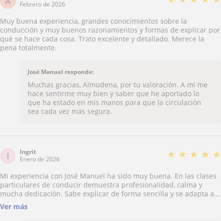
A
Febrero de 2026
Muy buena experiencia, grandes conocimientos sobre la
conducción y muy buenos razonamientos y formas de explicar por
qué se hace cada cosa. Trato excelente y detallado. Merece la
pena totalmente.
José Manuel responde:
Muchas gracias, Almudena, por tu valoración. A mí me
hace sentirme muy bien y saber que he aportado lo
que ha estado en mis manos para que la circulación
sea cada vez más segura.
Ingrit
★
★
★
★
★
I
Enero de 2026
Mi experiencia con José Manuel ha sido muy buena. En las clases
particulares de conducir demuestra profesionalidad, calma y
mucha dedicación. Sabe explicar de forma sencilla y se adapta a
tu ritmo, lo que ayuda a ganar confianza y mejorar en cada clase.
Ver más
Sin duda, un gran instructor