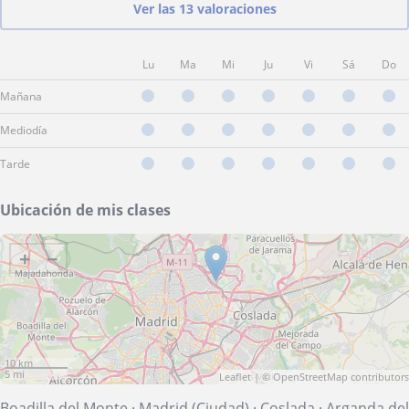
Ver las 13 valoraciones
Lu
Ma
Mi
Ju
Vi
Sá
Do
Mañana
Mediodía
Tarde
Ubicación de mis clases
+
−
10 km
5 mi
Leaflet
| ©
OpenStreetMap
contributors
Boadilla del Monte
·
Madrid (Ciudad)
·
Coslada
·
Arganda del