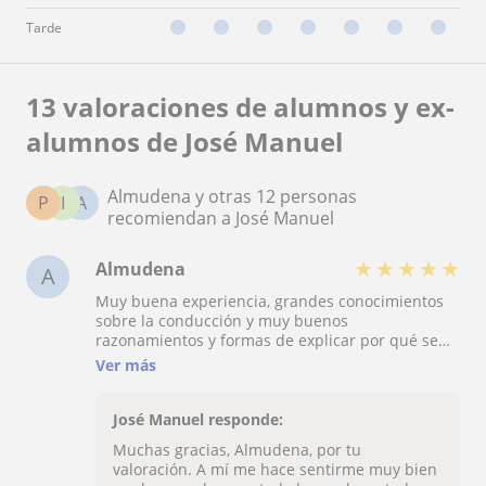
Tarde
13 valoraciones de alumnos y ex-
alumnos de José Manuel
Almudena y otras 12 personas
P
I
A
recomiendan a José Manuel
★
★
★
★
★
Almudena
A
Muy buena experiencia, grandes conocimientos
sobre la conducción y muy buenos
razonamientos y formas de explicar por qué se
hace cada cosa. Trato excelente y detallado.
Ver más
Merece la pena totalmente.
José Manuel responde:
Muchas gracias, Almudena, por tu
valoración. A mí me hace sentirme muy bien