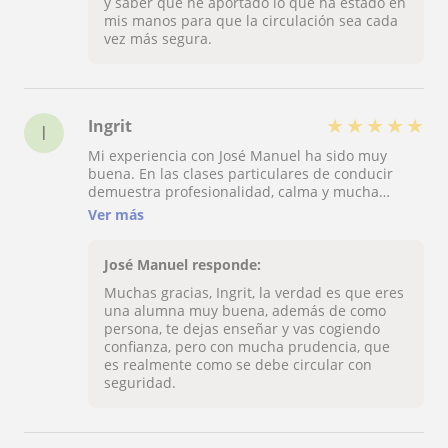
y saber que he aportado lo que ha estado en
mis manos para que la circulación sea cada
vez más segura.
★
★
★
★
★
Ingrit
I
Mi experiencia con José Manuel ha sido muy
buena. En las clases particulares de conducir
demuestra profesionalidad, calma y mucha
dedicación. Sabe explicar de forma sencilla y se
Ver más
adapta a tu ritmo, lo que ayuda a ganar confianza
y mejorar en cada clase. Sin duda, un gran
instructor
José Manuel responde:
Muchas gracias, Ingrit, la verdad es que eres
una alumna muy buena, además de como
persona, te dejas enseñar y vas cogiendo
confianza, pero con mucha prudencia, que
es realmente como se debe circular con
seguridad.