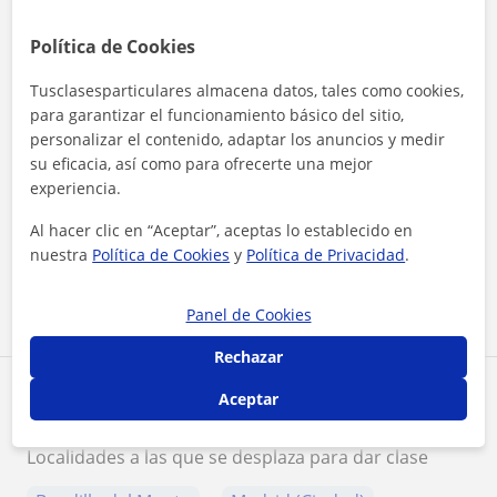
Política de Cookies
Tusclasesparticulares almacena datos, tales como cookies,
para garantizar el funcionamiento básico del sitio,
personalizar el contenido, adaptar los anuncios y medir
su eficacia, así como para ofrecerte una mejor
¿Quieres saber más de José Manuel?
experiencia.
Datos verificados
★
★
★
★
★
Al hacer clic en “Aceptar”, aceptas lo establecido en
13 valoraciones
nuestra
Política de Cookies
y
Política de Privacidad
.
Ver perfil
Panel de Cookies
Rechazar
Zona de José Manuel
Aceptar
Localidades a las que se desplaza para dar clase