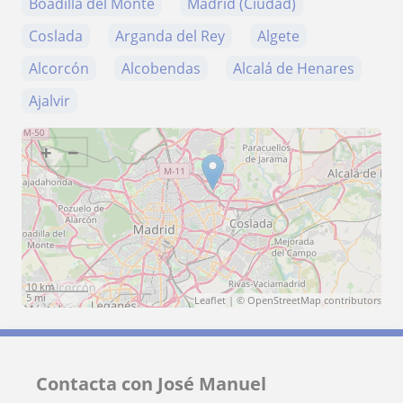
Boadilla del Monte
Madrid (Ciudad)
Coslada
Arganda del Rey
Algete
Alcorcón
Alcobendas
Alcalá de Henares
Ajalvir
+
−
10 km
5 mi
Leaflet
| ©
OpenStreetMap
contributors
Contacta con José Manuel