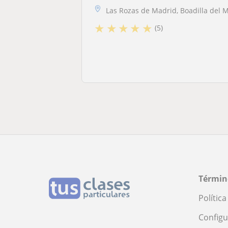
Las Rozas de Madrid, Boadilla del Monte, Majadahonda, Pozuelo de Alarc..
★
★
★
★
★
(5)
Términ
Polític
Configu