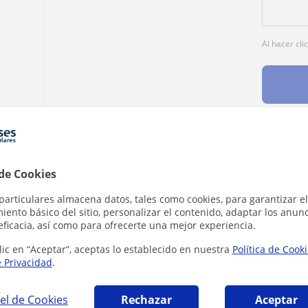
Al hacer cli
Denunciar este perfil
 de Cookies
particulares almacena datos, tales como cookies, para garantizar el
ento básico del sitio, personalizar el contenido, adaptar los anunc
eficacia, así como para ofrecerte una mejor experiencia.
lic en “Aceptar”, aceptas lo establecido en nuestra
Política de Cook
e Privacidad
.
va de la Cañada que pueden interesarte
el de Cookies
Rechazar
Aceptar