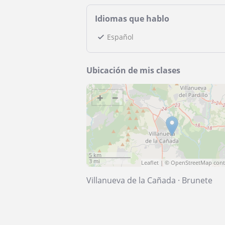
Idiomas que hablo
Español
Ubicación de mis clases
+
−
5 km
3 mi
Leaflet
| ©
OpenStreetMap
cont
Villanueva de la Cañada
·
Brunete