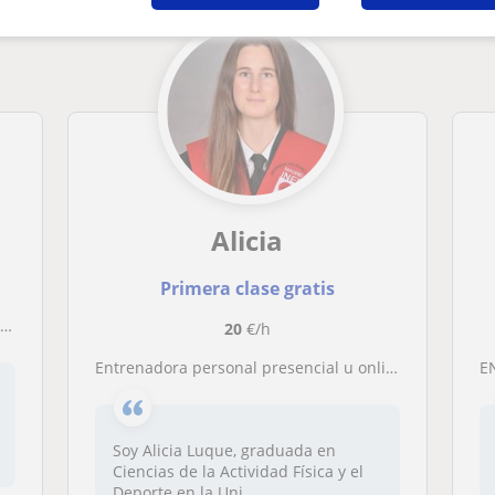
Alicia
Primera clase gratis
l
20
€/h
Entrenadora personal presencial u online con varios años de experiencia
EN
Soy Alicia Luque, graduada en
Ciencias de la Actividad Física y el
Deporte en la Uni...