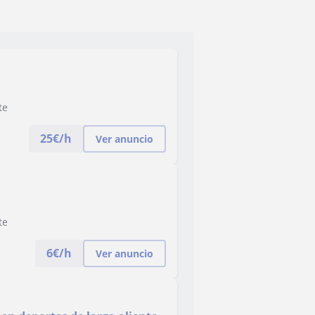
te
25
€/h
Ver anuncio
te
6
€/h
Ver anuncio