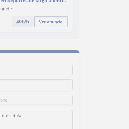
en deportes de largo aliento.
runete
40
€/h
Ver anuncio