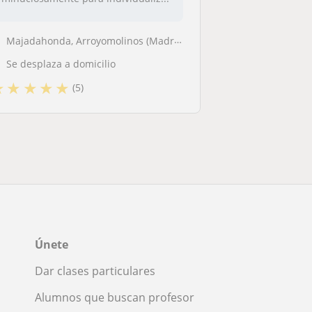
Majadahonda, Arroyomolinos (Madrid), Boadilla del Monte, Las Rozas de ...
Se desplaza a domicilio
★
★
★
★
★
(5)
Únete
Dar clases particulares
Alumnos que buscan profesor