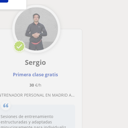
Sergio
Primera clase gratis
30
€/h
TRENADOR PERSONAL EN MADRID A DOMICILIO. Entrenamientos individualizados en base a las característica y exigencias del cliente
Sesiones de entrenamiento
estructuradas y adaptadas
minuciosamente para individualiz...