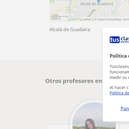
1 km
3000 ft
Leaflet
| ©
OpenStreetMap
cont
Alcalá de Guadaira
Política
Tusclases
funcionami
medir su 
Otros profesores en Alcalá d
Al hacer c
Política d
Pan