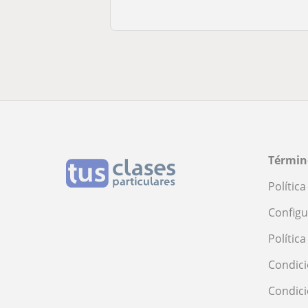
Términ
Polític
Configu
Polític
Condici
Condic