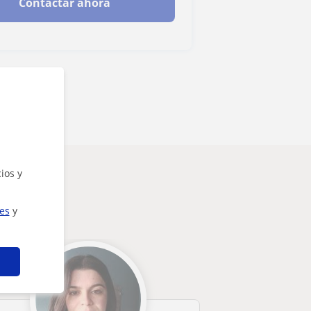
Contactar ahora
ios y
ies
y