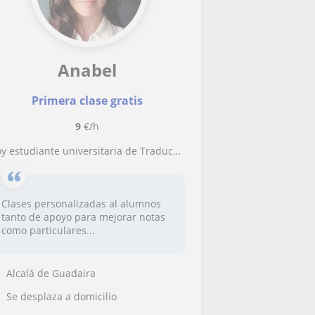
Anabel
Primera clase gratis
9
€/h
 estudiante universitaria de Traducción, ofrezco clases de inglés, francés y lengua para alumnos desde primaria hasta bachiller
Clases personalizadas al alumnos
tanto de apoyo para mejorar notas
como particulares...
Alcalá de Guadaira
Se desplaza a domicilio