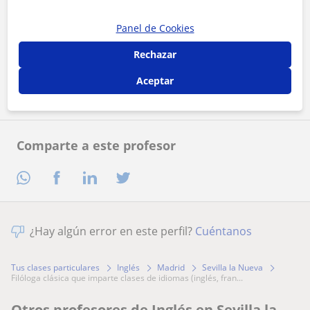
Panel de Cookies
Al hacer clic, aceptas nuestro
aviso legal
y de
privacidad
Rechazar
Contactar ahora
Aceptar
Comparte a este profesor
¿Hay algún error en este perfil?
Cuéntanos
Tus clases particulares
Inglés
Madrid
Sevilla la Nueva
filóloga clásica que imparte clases de idiomas (inglés, fran...
Otros profesores de Inglés en Sevilla la