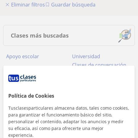
Eliminar filtros
Guardar búsqueda
Clases más buscadas
Apoyo escolar
Universidad
Clases de conversación
Clases de Inglés
Profesores de
Matemáticas
Clases de Lengua
Clases de Español para
Castellana y Literatura
extranjeros
Política de Cookies
Clases de Francés
Profesores de Biología
Tusclasesparticulares almacena datos, tales como cookies,
Apoyo escolar para ESO
Profesores de Química
para garantizar el funcionamiento básico del sitio,
Apoyo escolar
Clases de Historia
personalizar el contenido, adaptar los anuncios y medir
su eficacia, así como para ofrecerte una mejor
Clases de FCE First
Profesores de Física
Certificate in English
experiencia.