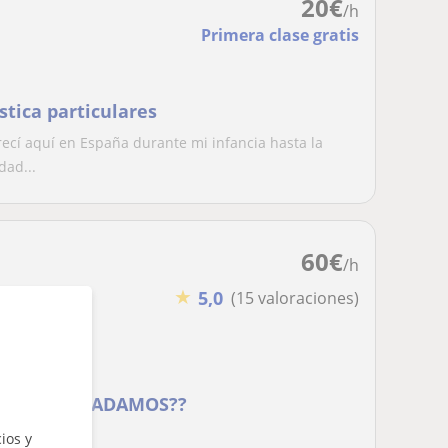
20
€
/h
Primera clase gratis
stica particulares
recí aquí en España durante mi infancia hasta la
dad...
60
€
/h
★
5,0
(15 valoraciones)
 VERANO , NADAMOS??
ios y