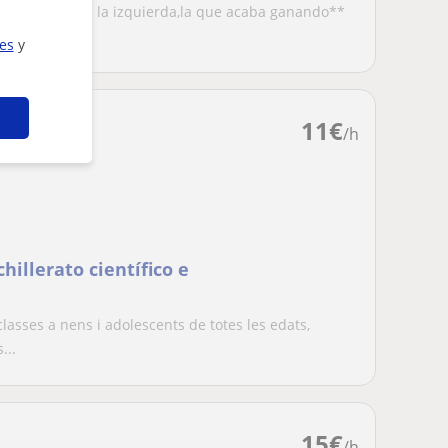
l empezando por la izquierda,la que acaba ganando**
 DE...
ies
y
11
€
/h
hillerato científico e
classes a nens i adolescents de totes les edats,
...
15
€
/h