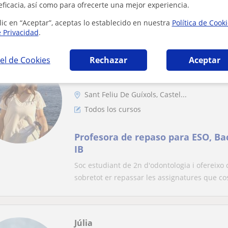
eficacia, así como para ofrecerte una mejor experiencia.
**en el video soy la del gorro rosa,3r carri
::NADADORA FEDERADA CON MÁS DE 15 AÑOS
lic en “Aceptar”, aceptas lo establecido en nuestra
Política de Cook
e Privacidad
.
el de Cookies
Rechazar
Aceptar
Txell
En línea
Sant Feliu De Guíxols, Castel...
Todos los cursos
Profesora de repaso para ESO, Bac
IB
Soc estudiant de 2n d'odontologia i ofereixo 
sobretot er repassar les assignatures que cos
Júlia