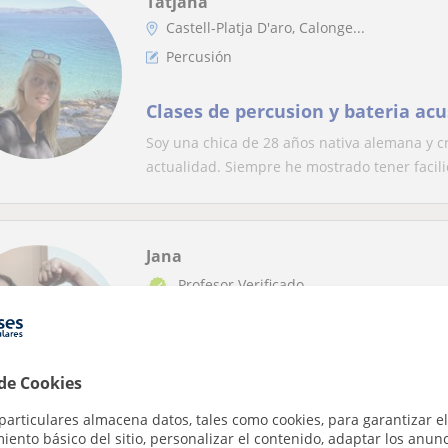
Tatjana
Castell-Platja D'aro, Calonge...
Percusión
Clases de percusion y bateria acu
Soy una chica de 28 años nativa alemana y c
actualidad. Siempre he mostrado tener facili
Jana
Profesor Verificado
Caldes De Malavella, Sant And...
Natación
 de Cookies
MI PASIÓN, LA NATACIÓN ! ÉSTE
particulares almacena datos, tales como cookies, para garantizar el
APÚNTATE
ento básico del sitio, personalizar el contenido, adaptar los anunc