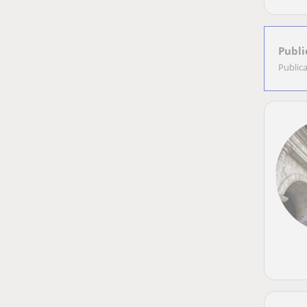
Publi
Public