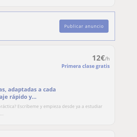
Publicar anuncio
12
€
/h
Primera clase gratis
as, adaptadas a cada
aje rápido y
práctica? Escríbeme y empieza desde ya a estudiar
..