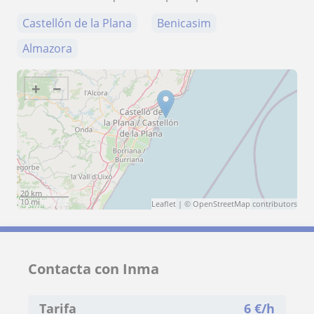
Castellón de la Plana
Benicasim
Almazora
+
−
20 km
10 mi
Leaflet
| ©
OpenStreetMap
contributors
Contacta con Inma
Tarifa
6
€/h