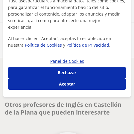
Tusclasesparticulares almacena datos, tales como cookies,
Contactar ahora
para garantizar el funcionamiento básico del sitio,
personalizar el contenido, adaptar los anuncios y medir
su eficacia, así como para ofrecerte una mejor
experiencia.
Comparte a este profesor
Al hacer clic en “Aceptar”, aceptas lo establecido en
nuestra
Política de Cookies
y
Política de Privacidad
.
Panel de Cookies
¿Hay algún error en este perfil?
Cuéntanos
Rechazar
Aceptar
Tus clases particulares
Inglés
Castellón
docente inglés con amplia experiencia sector público eoi y s...
Otros profesores de Inglés en Castellón
de la Plana que pueden interesarte